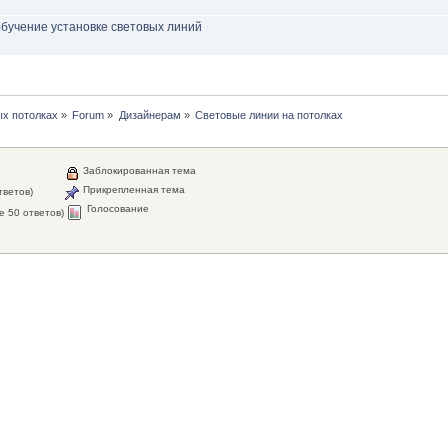
обучение установке световых линий
х потолках
»
Forum
»
Дизайнерам
»
Световые линии на потолках
Заблокированная тема
Прикрепленная тема
тветов)
Голосование
е 50 ответов)