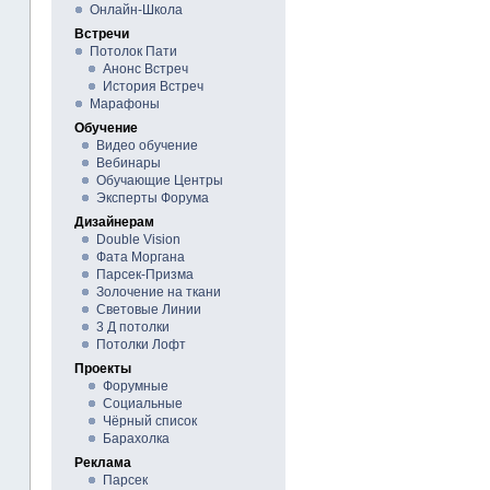
Онлайн-Школа
Встречи
Потолок Пати
Анонс Встреч
История Встреч
Марафоны
Обучение
Видео обучение
Вебинары
Обучающие Центры
Эксперты Форума
Дизайнерам
Double Vision
Фата Моргана
Парсек-Призма
Золочение на ткани
Световые Линии
3 Д потолки
Потолки Лофт
Проекты
Форумные
Социальные
Чёрный список
Барахолка
Реклама
Парсек