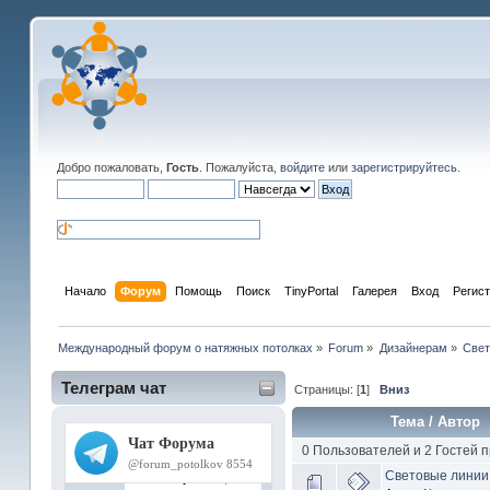
Добро пожаловать,
Гость
. Пожалуйста,
войдите
или
зарегистрируйтесь
.
Начало
Форум
Помощь
Поиск
TinyPortal
Галерея
Вход
Регис
Международный форум о натяжных потолках
»
Forum
»
Дизайнерам
»
Свет
Телеграм чат
Страницы: [
1
]
Вниз
Тема
/
Автор
0 Пользователей и 2 Гостей 
Световые линии