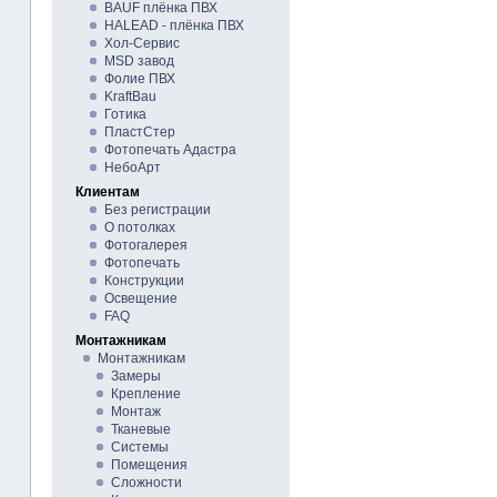
BAUF плёнка ПВХ
HALEAD - плёнка ПВХ
Хол-Сервис
MSD завод
Фолие ПВХ
KraftBau
Готика
ПластСтер
Фотопечать Адастра
НебоАрт
Клиентам
Без регистрации
О потолках
Фотогалерея
Фотопечать
Конструкции
Освещение
FAQ
Монтажникам
Монтажникам
Замеры
Крепление
Монтаж
Тканевые
Системы
Помещения
Сложности