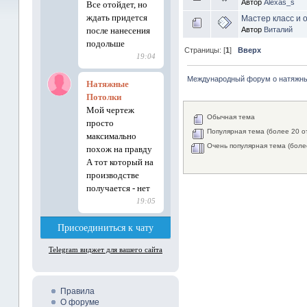
Автор
Alexas_s
Мастер класс и 
Автор
Виталий
Страницы: [
1
]
Вверх
Международный форум о натяжны
Обычная тема
Популярная тема (более 20 о
Очень популярная тема (боле
Правила
О форуме