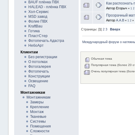
BAUF плёнка ПВХ
Как распознать 
HALEAD - плёнка ПВХ
Автор Егорыч
«
1
2
Хол-Сервис
Прозрачный ма
MSD завод
Автор
А.А.В
«
1
2
»
Фолие ПВХ
KraftBau
Страницы: [
1
]
2
3
Вверх
Готика
ПластСтер
Фотопечать Адастра
Международный форум о натяжны
НебоАрт
Клиентам
Без регистрации
Обычная тема
О потолках
Популярная тема (более 20 о
Фотогалерея
Фотопечать
Очень популярная тема (боле
Конструкции
Освещение
FAQ
Монтажникам
Монтажникам
Замеры
Крепление
Монтаж
Тканевые
Системы
Помещения
Сложности