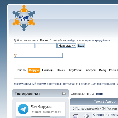
Добро пожаловать,
Гость
. Пожалуйста,
войдите
или
зарегистрируйтесь
.
Начало
Форум
Помощь
Поиск
TinyPortal
Галерея
Вход
Регис
Международный форум о натяжных потолках
»
Forum
»
Для монтажников н
Телеграм чат
Страницы: [
1
]
2
3
Вниз
Тема
/
Автор
0 Пользователей и 34 Гостей
Клининг натяжн