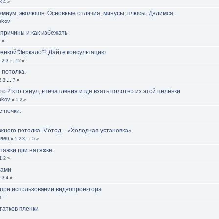
3
4
»
емиум, эволюшн. Основные отличия, минусы, плюсы. Делимся
ukov
 причины и как избежать
2
»
ленкой"Зеркало"? Дайте консультацию
1
2
3
...
12
»
 потолка.
2
3
...
7
»
о 2 кто тянул, впечатления и где взять полотно из этой пелёнки
ukov
«
1
2
»
е печки.
жного потолка. Метод – «Холодная установка»
авец
«
1
2
3
...
5
»
тяжки при натяжке
1
2
»
ками
2
3
4
»
 при использовании видеопроектора
h
татков пленки