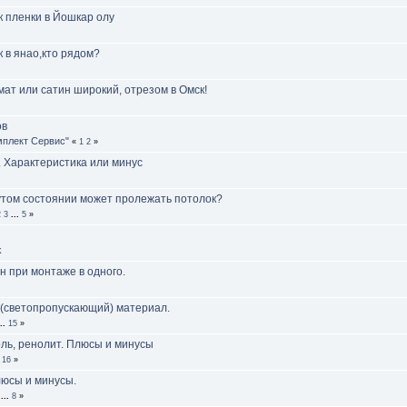
 пленки в Йошкар олу
 в янао,кто рядом?
мат или сатин широкий, отрезом в Омск!
ов
мплект Сервис"
«
1
2
»
 Характеристика или минус
утом состоянии может пролежать потолок?
2
3
...
5
»
k
н при монтаже в одного.
(светопропускающий) материал.
...
15
»
ль, ренолит. Плюсы и минусы
.
16
»
люсы и минусы.
...
8
»