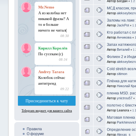
Автор Богдан
«
1
2
МСД классик, пр
Автор
alekseybezr
Заломы на лаке:
Автор
JackPot
«
1
Кто работал с п
Автор
Анчикова
«
Запах натяжного
Автор
Виталий
«
1
Фолиен 2 и Индиг
Автор
alekseybezr
Cold stretch возл
Автор
sltimon
Плёнка для натя
Автор
Николай Кр
пленка MSD. рас
Автор
ynictrou57
«
полотно с блест
Автор Leanora
«
1
Матовая пленка
Автор
Parkhimovic
Правила
Определение ос
О форуме
Автор
Alexas_s