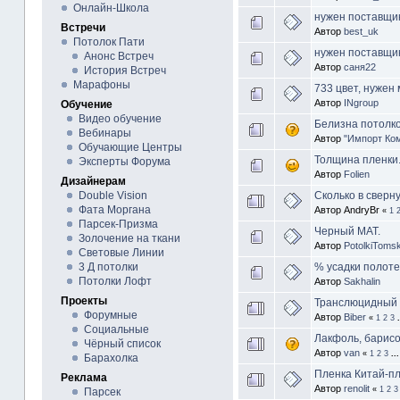
Онлайн-Школа
нужен поставщик
Встречи
Автор
best_uk
Потолок Пати
нужен поставщик
Анонс Встреч
Автор
саня22
История Встреч
Марафоны
733 цвет, нужен 
Автор
INgroup
Обучение
Видео обучение
Белизна потолк
Вебинары
Автор
"Импорт Ко
Обучающие Центры
Толщина пленки.
Эксперты Форума
Автор
Folien
Дизайнерам
Сколько в сверн
Double Vision
Фата Моргана
Автор AndryBr
«
1
Парсек-Призма
Черный МАТ.
Золочение на ткани
Автор
PotolkiToms
Световые Линии
% усадки полоте
3 Д потолки
Потолки Лофт
Автор
Sakhalin
Проекты
Транслюцидный 
Форумные
Автор
Biber
«
1
2
3
Социальные
Лакфоль, барисо
Чёрный список
Автор
van
«
1
2
3
..
Барахолка
Пленка Китай-п
Реклама
Автор
renolit
«
1
2
3
Парсек