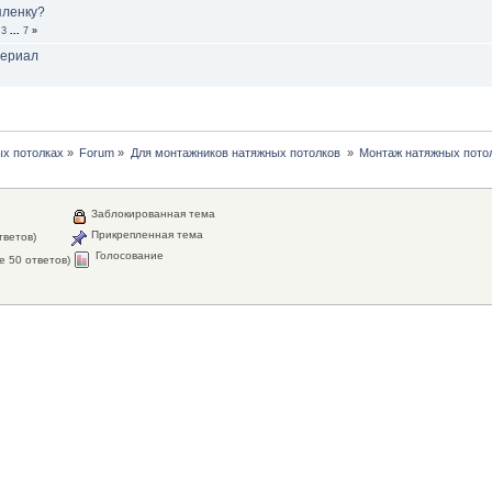
пленку?
3
...
7
»
териал
х потолках
»
Forum
»
Для монтажников натяжных потолков 
»
Монтаж натяжных пото
Заблокированная тема
Прикрепленная тема
тветов)
Голосование
е 50 ответов)