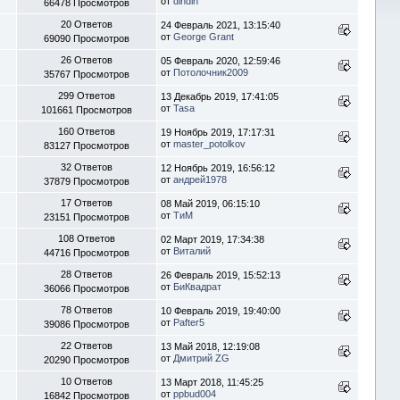
от
dindin
66478 Просмотров
20 Ответов
24 Февраль 2021, 13:15:40
от
George Grant
69090 Просмотров
26 Ответов
05 Февраль 2020, 12:59:46
от
Потолочник2009
35767 Просмотров
299 Ответов
13 Декабрь 2019, 17:41:05
от
Tasa
101661 Просмотров
160 Ответов
19 Ноябрь 2019, 17:17:31
от
master_potolkov
83127 Просмотров
32 Ответов
12 Ноябрь 2019, 16:56:12
от
андрей1978
37879 Просмотров
17 Ответов
08 Май 2019, 06:15:10
от
ТиМ
23151 Просмотров
108 Ответов
02 Март 2019, 17:34:38
от
Виталий
44716 Просмотров
28 Ответов
26 Февраль 2019, 15:52:13
от
БиКвадрат
36066 Просмотров
78 Ответов
10 Февраль 2019, 19:40:00
от
Pafter5
39086 Просмотров
22 Ответов
13 Май 2018, 12:19:08
от
Дмитрий ZG
20290 Просмотров
10 Ответов
13 Март 2018, 11:45:25
от
ppbud004
16842 Просмотров