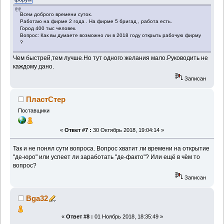
Всем доброго времени суток.
Работаю на фирме 2 года . На фирме 5 бригад , работа есть.
Город 400 тыс человек.
Вопрос: Как вы думаете возможно ли в 2018 году открыть рабочую фирму
?
Чем быстрей,тем лучше.Но тут одного желания мало.Руководить не
каждому дано.
Записан
ПластСтер
Поставщики
«
Ответ #7 :
30 Октябрь 2018, 19:04:14 »
Так и не понял сути вопроса. Вопрос хватит ли времени на открытие
"де-юро" или успеет ли заработать "де-факто"? Или ещё в чём то
вопрос?
Записан
Bga32
«
Ответ #8 :
01 Ноябрь 2018, 18:35:49 »