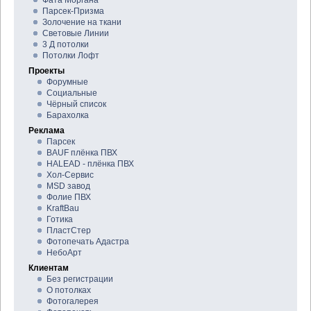
Фата Моргана
Парсек-Призма
Золочение на ткани
Световые Линии
3 Д потолки
Потолки Лофт
Проекты
Форумные
Социальные
Чёрный список
Барахолка
Реклама
Парсек
BAUF плёнка ПВХ
HALEAD - плёнка ПВХ
Хол-Сервис
MSD завод
Фолие ПВХ
KraftBau
Готика
ПластСтер
Фотопечать Адастра
НебоАрт
Клиентам
Без регистрации
О потолках
Фотогалерея