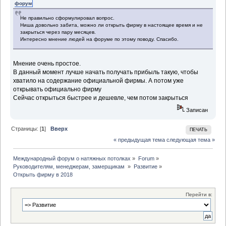
форум
Не правильно сформулировал вопрос.
Ниша довольно забита, можно ли открыть фирму в настоящее время и не
закрыться через пару месяцев.
Интересно мнение людей на форуме по этому поводу. Спасибо.
Мнение очень простое.
В данный момент лучше начать получать прибыль такую, чтобы
хватило на содержание официальной фирмы. А потом уже
открывать официально фирму
Сейчас открыться быстрее и дешевле, чем потом закрыться
Записан
Страницы: [
1
]
Вверх
ПЕЧАТЬ
« предыдущая тема
следующая тема »
Международный форум о натяжных потолках
»
Forum
»
Руководителям, менеджерам, замерщикам 
»
Развитие
»
Открыть фирму в 2018
Перейти в: