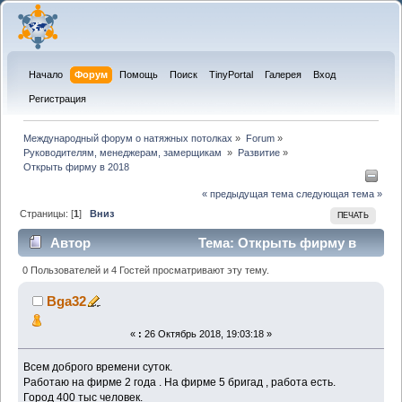
Начало
Форум
Помощь
Поиск
TinyPortal
Галерея
Вход
Регистрация
Международный форум о натяжных потолках
»
Forum
»
Руководителям, менеджерам, замерщикам 
»
Развитие
»
Открыть фирму в 2018
« предыдущая тема
следующая тема »
Страницы: [
1
]
Вниз
ПЕЧАТЬ
Автор
Тема: Открыть фирму в
2018 (Прочитано 9441 раз)
0 Пользователей и 4 Гостей просматривают эту тему.
Bga32
«
:
26 Октябрь 2018, 19:03:18 »
Всем доброго времени суток.
Работаю на фирме 2 года . На фирме 5 бригад , работа есть.
Город 400 тыс человек.