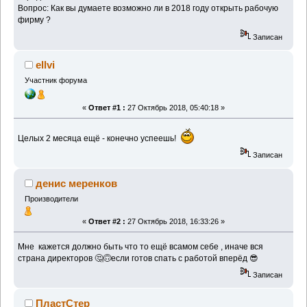
Вопрос: Как вы думаете возможно ли в 2018 году открыть рабочую
фирму ?
Записан
ellvi
Участник форума
«
Ответ #1 :
27 Октябрь 2018, 05:40:18 »
Целых 2 месяца ещё - конечно успеешь!
Записан
денис меренков
Производители
«
Ответ #2 :
27 Октябрь 2018, 16:33:26 »
Мне кажется должно быть что то ещё всамом себе , иначе вся
страна директоров 🤔🙃если готов спать с работой вперёд 😎
Записан
ПластСтер