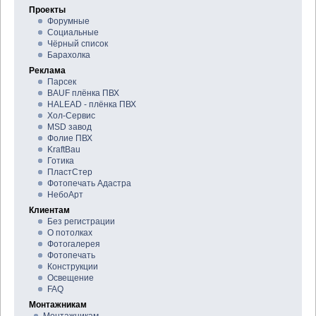
Проекты
Форумные
Социальные
Чёрный список
Барахолка
Реклама
Парсек
BAUF плёнка ПВХ
HALEAD - плёнка ПВХ
Хол-Сервис
MSD завод
Фолие ПВХ
KraftBau
Готика
ПластСтер
Фотопечать Адастра
НебоАрт
Клиентам
Без регистрации
О потолках
Фотогалерея
Фотопечать
Конструкции
Освещение
FAQ
Монтажникам