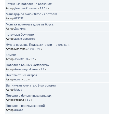
натяжные потолки на балконах
Автор
Дмитрий Стоянов
«
1
2
3
4
»
Мансардное окно-Откос из потолка
Автор
623832
Монтаж потолка в доме из бруса.
Автор
Дамирка
потолок в боулинге
Автор
денис меренков
Нужна помощь! Подскажите кто что сможет.
Автор Маэстро
«
1
2
3
...
21
»
Камин!
Автор
Jack31103
«
1
2
»
Потолки в банных комплексах
Автор
Александр Ипатов
«
1
2
»
Высота от 3-х метров
Автор
egron
«
1
2
»
Вытянутая комната с 3-мя зонами
Автор
Morza
Потолки в больничных палатах
Автор Pro100r
«
1
2
»
Потолок в парикмахерской
Автор
dimkas