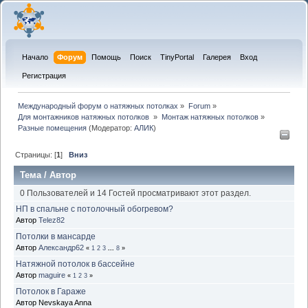
Начало
Форум
Помощь
Поиск
TinyPortal
Галерея
Вход
Регистрация
Международный форум о натяжных потолках
»
Forum
»
Для монтажников натяжных потолков 
»
Монтаж натяжных потолков
»
Разные помещения
(Модератор:
АЛИК
)
Страницы: [
1
]
Вниз
Тема
/
Автор
0 Пользователей и 14 Гостей просматривают этот раздел.
НП в спальне с потолочный обогревом?
Автор
Telez82
Потолки в мансарде
Автор
Александр62
«
1
2
3
...
8
»
Натяжной потолок в бассейне
Автор
maguire
«
1
2
3
»
Потолок в Гараже
Автор Nevskaya Anna