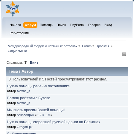
Начало
Форум
Помощь
Поиск
TinyPortal
Галерея
Вход
Регистрация
Международный форум о натяжных потолках
»
Forum
»
Проекты 
»
Социальные 
Страницы: [
1
]
Вниз
Тема
/
Автор
0 Пользователей и 5 Гостей просматривают этот раздел.
Нужна помощь ребенку потолочника.
Автор
Alexas_s
Помощ ребятам с Бутово.
Автор
Alexas_s
Мы вновь просим Вашей помощи!
Автор
бакалаврик
«
1
2
3
...
9
»
Нужна помощь сгоревшей русской церкви на Балканах
Автор
Gregori-pk
Соболезнование