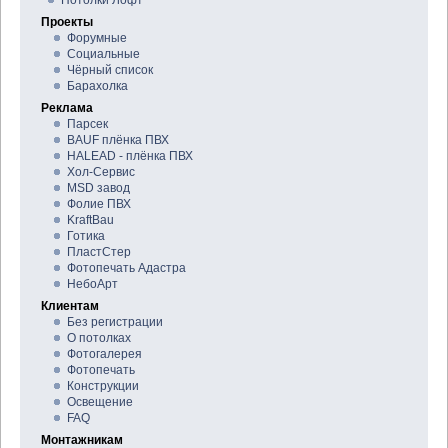
Потолки Лофт
Проекты
Форумные
Социальные
Чёрный список
Барахолка
Реклама
Парсек
BAUF плёнка ПВХ
HALEAD - плёнка ПВХ
Хол-Сервис
MSD завод
Фолие ПВХ
KraftBau
Готика
ПластСтер
Фотопечать Адастра
НебоАрт
Клиентам
Без регистрации
О потолках
Фотогалерея
Фотопечать
Конструкции
Освещение
FAQ
Монтажникам