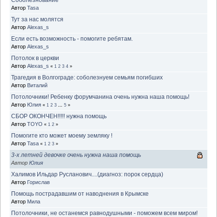
Автор
Tasa
Тут за нас молятся
Автор
Alexas_s
Если есть возможность - помогите ребятам.
Автор
Alexas_s
Потолок в церкви
Автор
Alexas_s
«
1
2
3
4
»
Трагедия в Волгограде: соболезнуем семьям погибших
Автор
Виталий
Потолочники! Ребенку форумчанина очень нужна наша помощь!
Автор
Юлия
«
1
2
3
...
5
»
СБОР ОКОНЧЕН!!!!! нужна помощь
Автор
TOYO
«
1
2
»
Помогите кто может моему земляку !
Автор
Tasa
«
1
2
3
»
3-х летней девочке очень нужна наша помощь
Автор
Юлия
Халимов Ильдар Русланович....(диагноз: порок сердца)
Автор
Горислав
Помощь пострадавшим от наводнения в Крымске
Автор
Мила
Потолочники, не останемся равнодушными - поможем всем миром!