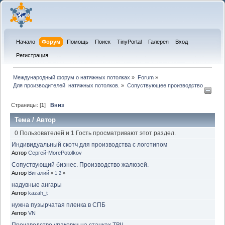
Начало
Форум
Помощь
Поиск
TinyPortal
Галерея
Вход
Регистрация
Международный форум о натяжных потолках
»
Forum
»
Для производителей  натяжных потолков.
»
Сопуствующее производство
Страницы: [
1
]
Вниз
Тема
/
Автор
0 Пользователей и 1 Гость просматривают этот раздел.
Индивидуальный скотч для производства с логотипом
Автор
Сергей-MorePotolkov
Сопуствующий бизнес. Производство жалюзей.
Автор
Виталий
«
1
2
»
надувные ангары
Автор
kazah_t
нужна пузырчатая пленка в СПБ
Автор
VN
Производство упаковки на станках ТВЧ