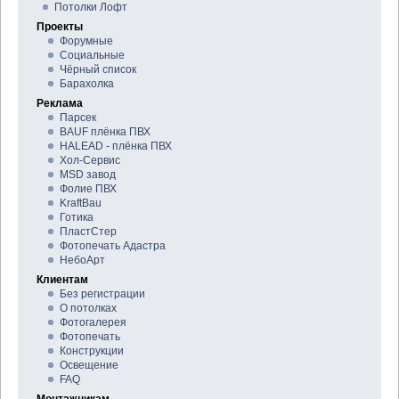
Потолки Лофт
Проекты
Форумные
Социальные
Чёрный список
Барахолка
Реклама
Парсек
BAUF плёнка ПВХ
HALEAD - плёнка ПВХ
Хол-Сервис
MSD завод
Фолие ПВХ
KraftBau
Готика
ПластСтер
Фотопечать Адастра
НебоАрт
Клиентам
Без регистрации
О потолках
Фотогалерея
Фотопечать
Конструкции
Освещение
FAQ