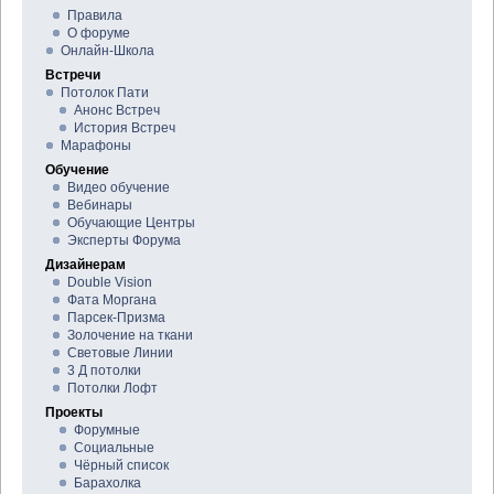
Правила
О форуме
Онлайн-Школа
Встречи
Потолок Пати
Анонс Встреч
История Встреч
Марафоны
Обучение
Видео обучение
Вебинары
Обучающие Центры
Эксперты Форума
Дизайнерам
Double Vision
Фата Моргана
Парсек-Призма
Золочение на ткани
Световые Линии
3 Д потолки
Потолки Лофт
Проекты
Форумные
Социальные
Чёрный список
Барахолка