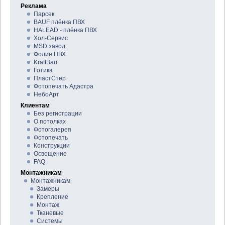
Реклама
Парсек
BAUF плёнка ПВХ
HALEAD - плёнка ПВХ
Хол-Сервис
MSD завод
Фолие ПВХ
KraftBau
Готика
ПластСтер
Фотопечать Адастра
НебоАрт
Клиентам
Без регистрации
О потолках
Фотогалерея
Фотопечать
Конструкции
Освещение
FAQ
Монтажникам
Монтажникам
Замеры
Крепление
Монтаж
Тканевые
Системы