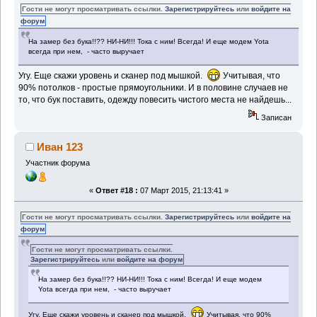
Гости не могут просматривать ссылки.
Зарегистрируйтесь
или
войдите на
форум
На замер без бука!!?? НИ-НИ!!! Тока с ним! Всегда! И еще модем Yota
всегда при нем, - часто выручает
Угу. Еще скажи уровень и сканер под мышкой.
Учитывая, что
90% потолков - простые прямоугольники. И в половине случаев не
то, что бук поставить, одежду повесить чистого места не найдешь...
Записан
Иван 123
Участник форума
«
Ответ #18 :
07 Март 2015, 21:13:41 »
Гости не могут просматривать ссылки.
Зарегистрируйтесь
или
войдите на
форум
Гости не могут просматривать ссылки.
Зарегистрируйтесь
или
войдите на форум
На замер без бука!!?? НИ-НИ!!! Тока с ним! Всегда! И еще модем
Yota всегда при нем, - часто выручает
Угу. Еще скажи уровень и сканер под мышкой.
Учитывая, что 90%