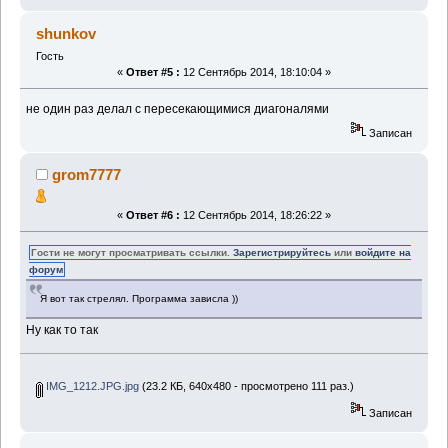
shunkov
Гость
«
Ответ #5 :
12 Сентябрь 2014, 18:10:04 »
не один раз делал с пересекающимися диагоналями
Записан
grom7777
«
Ответ #6 :
12 Сентябрь 2014, 18:26:22 »
Гости не могут просматривать ссылки.
Зарегистрируйтесь
или
войдите на
форум
Я вот так стрелял. Программа зависла ))
Ну как то так
IMG_1212.JPG.jpg
(23.2 КБ, 640x480 - просмотрено 111 раз.)
Записан