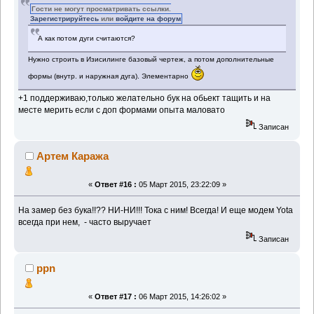
Гости не могут просматривать ссылки.
Зарегистрируйтесь
или
войдите на форум
А как потом дуги считаются?
Нужно строить в Изисилинге базовый чертеж, а потом дополнительные
формы (внутр. и наружная дуга). Элементарно
+1 поддерживаю,только желательно бук на обьект тащить и на
месте мерить если с доп формами опыта маловато
Записан
Артем Каража
«
Ответ #16 :
05 Март 2015, 23:22:09 »
На замер без бука!!?? НИ-НИ!!! Тока с ним! Всегда! И еще модем Yota
всегда при нем, - часто выручает
Записан
ppn
«
Ответ #17 :
06 Март 2015, 14:26:02 »