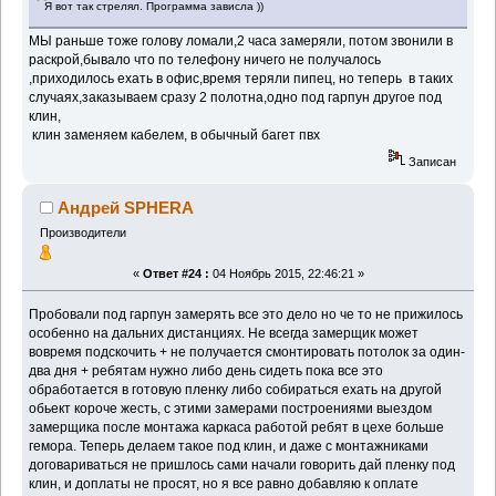
Я вот так стрелял. Программа зависла ))
МЫ раньше тоже голову ломали,2 часа замеряли, потом звонили в
раскрой,бывало что по телефону ничего не получалось
,приходилось ехать в офис,время теряли пипец, но теперь в таких
случаях,заказываем сразу 2 полотна,одно под гарпун другое под
клин,
клин заменяем кабелем, в обычный багет пвх
Записан
Андрей SPHERA
Производители
«
Ответ #24 :
04 Ноябрь 2015, 22:46:21 »
Пробовали под гарпун замерять все это дело но че то не прижилось
особенно на дальних дистанциях. Не всегда замерщик может
вовремя подскочить + не получается смонтировать потолок за один-
два дня + ребятам нужно либо день сидеть пока все это
обработается в готовую пленку либо собираться ехать на другой
обьект короче жесть, с этими замерами построениями выездом
замерщика после монтажа каркаса работой ребят в цехе больше
гемора. Теперь делаем такое под клин, и даже с монтажниками
договариваться не пришлось сами начали говорить дай пленку под
клин, и доплаты не просят, но я все равно добавляю к оплате