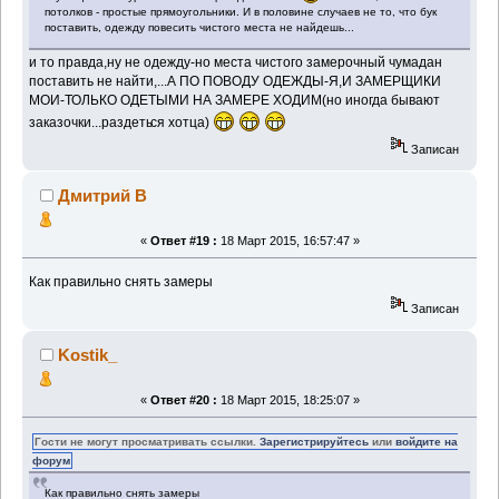
потолков - простые прямоугольники. И в половине случаев не то, что бук
поставить, одежду повесить чистого места не найдешь...
и то правда,ну не одежду-но места чистого замерочный чумадан
поставить не найти,...А ПО ПОВОДУ ОДЕЖДЫ-Я,И ЗАМЕРЩИКИ
МОИ-ТОЛЬКО ОДЕТЫМИ НА ЗАМЕРЕ ХОДИМ(но иногда бывают
заказочки...раздеть
ся хотца)
Записан
Дмитрий В
«
Ответ #19 :
18 Март 2015, 16:57:47 »
Как правильно снять замеры
Записан
Kostik_
«
Ответ #20 :
18 Март 2015, 18:25:07 »
Гости не могут просматривать ссылки.
Зарегистрируйтесь
или
войдите на
форум
Как правильно снять замеры