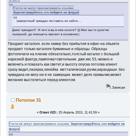
Гости не могут просматривать ссылки.
Зарегистрируйтесь
или
войдите на форум
замерочный чумадан поставить не найти,...
Даже чумодан!!! И чего в вы в нем носите? ))) Мне как то рулетки
лазерной, да планшета хватает в основном;)
Продают каталоги. если замер без прибытия в офис-на обьекте
продают только каталоги бумажные и образцы. Образцы
фотопечати на пленке обязательно,толстый каталог с большой
нарезкой фактур,лампочка+светильник джи икс 53,-можно и
включить и показать как светит,и высоту опуска потолка клиент
сразу видит,лазерка,линейка метталическая,ручки,карандаши. без
чумадана не могу-ни я не замерщик. может дело привычки,может
желание выстелиться перед клиентом.
Записан
Потолок 31
«
Ответ #23 :
25 Апрель 2015, 11:41:59 »
Гости не могут просматривать ссылки.
Зарегистрируйтесь
или
войдите на
форум