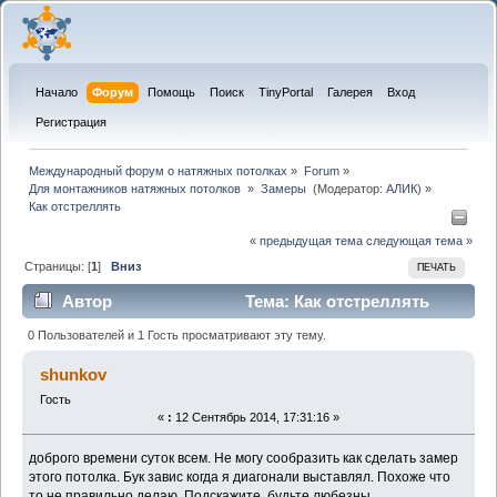
Начало
Форум
Помощь
Поиск
TinyPortal
Галерея
Вход
Регистрация
Международный форум о натяжных потолках
»
Forum
»
Для монтажников натяжных потолков 
»
Замеры 
(Модератор:
АЛИК
) »
Как отстреллять
« предыдущая тема
следующая тема »
Страницы: [
1
]
Вниз
ПЕЧАТЬ
Автор
Тема: Как отстреллять
(Прочитано 20899 раз)
0 Пользователей и 1 Гость просматривают эту тему.
shunkov
Гость
«
:
12 Сентябрь 2014, 17:31:16 »
доброго времени суток всем. Не могу сообразить как сделать замер
этого потолка. Бук завис когда я диагонали выставлял. Похоже что
то не правильно делаю. Подскажите, будьте любезны.