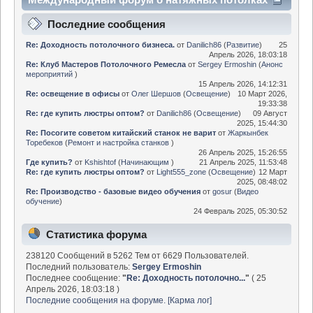
- Информационный центр
Последние сообщения
Re: Доходность потолочного бизнеса.
от
Danilich86
(
Развитие
)
25
Апрель 2026, 18:03:18
Re: Клуб Мастеров Потолочного Ремесла
от
Sergey Ermoshin
(
Анонс
мероприятий
)
15 Апрель 2026, 14:12:31
Re: освещение в офисы
от
Олег Шершов
(
Освещение
)
10 Март 2026,
19:33:38
Re: где купить люстры оптом?
от
Danilich86
(
Освещение
)
09 Август
2025, 15:44:30
Re: Посогите советом китайский станок не варит
от
Жаркынбек
Торебеков
(
Ремонт и настройка станков
)
26 Апрель 2025, 15:26:55
Где купить?
от
Kshishtof
(
Начинающим
)
21 Апрель 2025, 11:53:48
Re: где купить люстры оптом?
от
Light555_zone
(
Освещение
)
12 Март
2025, 08:48:02
Re: Производство - базовые видео обучения
от
gosur
(
Видео
обучение
)
24 Февраль 2025, 05:30:52
Статистика форума
238120 Сообщений в 5262 Тем от 6629 Пользователей.
Последний пользователь:
Sergey Ermoshin
Последнее сообщение:
"
Re: Доходность потолочно...
"
( 25
Апрель 2026, 18:03:18 )
Последние сообщения на форуме.
[Карма лог]