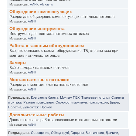
Модераторы:
АЛИК
,
Alexas_s
Обсуждение комплектующих
Раздел для обсуждение комплектующих натяжных потолков
Модератор:
АЛИК
Обсуждение инструмента
Инструмент для монтажа натяжных потолков
Модератор:
АЛИК
Работа с газовым оборудованием
Все, что освязано с газом - оборудование, ТБ, взрывы газа при
монтаже натяжных потолков
Замеры
Всё о замерах натяжных потолков
Модератор:
АЛИК
Монтаж натяжных потолков
Раздел для монтажников натяжных потолков
Модератор:
АЛИК
Подразделы
:
Крепление багета
,
Монтаж ПВХ
,
Тканевые потолки
,
Ситемы
монтажа
,
Разные помещения
,
Сложности монтажа
,
Конструкции
,
Браки
,
Полотна
,
Демонтаж
,
Прочее
Дополнительные работы
Дополнительные работы, связанные с натяжными потолками
Модератор:
АЛИК
Подразделы
:
Освещение
,
Обход труб
,
Гардины
,
Вентиляция
,
Датчики
,