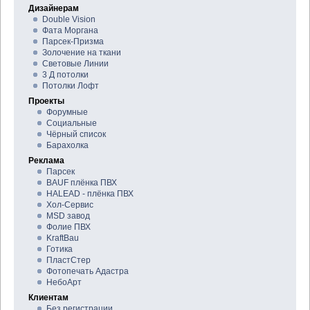
Дизайнерам
Double Vision
Фата Моргана
Парсек-Призма
Золочение на ткани
Световые Линии
3 Д потолки
Потолки Лофт
Проекты
Форумные
Социальные
Чёрный список
Барахолка
Реклама
Парсек
BAUF плёнка ПВХ
HALEAD - плёнка ПВХ
Хол-Сервис
MSD завод
Фолие ПВХ
KraftBau
Готика
ПластСтер
Фотопечать Адастра
НебоАрт
Клиентам
Без регистрации