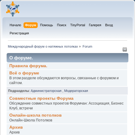
Начало
Форум
Помощь
Поиск
TinyPortal
Галерея
Вход
Регистрация
Международный форум о натяжных потолках
»
Forum
О форуме.
Правила форума.
Всё о форуме
В этом разделе обсуждаются вопросы, связанные с форумом и
сайтом.
Подразделы
:
Администраторская
,
Модераторская
Совместные проекты Форума
Обсуждение совместных проектов Форумчан: Ассоциация, Бизнес
Клуб, встречи
Онлайн-школа потолков
Онлайн-Школа Потолков
Архив
Архив